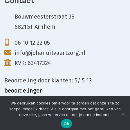
Contact
Bouwmeesterstraat 38
6821GT Arnhem
06 10 12 22 05
info@johanuitvaartzorg.nl
KVK: 63417324
Beoordeling
door klanten:
5
/
5
13
beoordelingen
We gebruiken cookies om ervoor te zorgen dat onze site zo
soepel mogelijk draait. Als je doorgaat met het gebruiken van
deze site, gaan we ervan uit dat je ermee instemt.
Meld overlijden
Ok
© 2026
Johan Uitvaartzorg